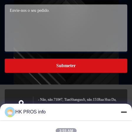
Submeter
- Não, não.710#7, TianShanguoJi, não.151Rua Hua Da,
zona de desenvolvimento económico de Yanjiao, província
Endereço
HK PROS info
de Sanhe
3:55 AM