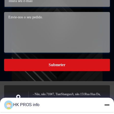
Submeter
- Não, não.710#7, TianShanguoJi, não.151Rua Hua Da,
zona de desenvolvimento económico de Yanjiao, província
Endereço
HK PROS info
de Sanhe