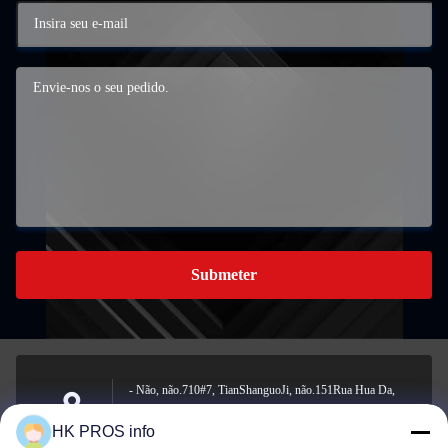
Submeter
- Não, não.710#7, TianShanguoJi, não.151Rua Hua Da,
zona de desenvolvimento económico de Yanjiao, província
Endereço
HK PROS info
de Sanhe