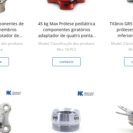
ponentes de
45 kg Max Prótese pediátrica
Titânio GR
 membros
componentes giratórios
prótese
aptador de
adaptador de quatro pontas
inferio
mide rotável
piramidal
pirami
o dos produtos
Model: Classificação dos produtos
Model: Classi
ses
sa
Min: 10 PCS
Mi
CS
o
contacto
c