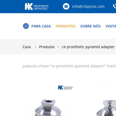
info@chppros.com
PARA CASA
PRODUTOS
SOBRE NÓS
VISIT
Casa
Produtos
ce prosthetic pyramid adapter
palavras-chave:"
ce prosthetic pyramid adapter
" matc