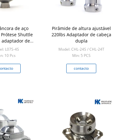
âncora de aço
Pirâmide de altura ajustável
 Prótese Shuttle
220lbs Adaptador de cabeça
 adaptador de
dupla
ara uso abaixo do
l: L07S-4S
Model: CHL-24S / CHL-24T
joelho
n: 10 Pcs
Min: 5 PCS
ontacto
contacto