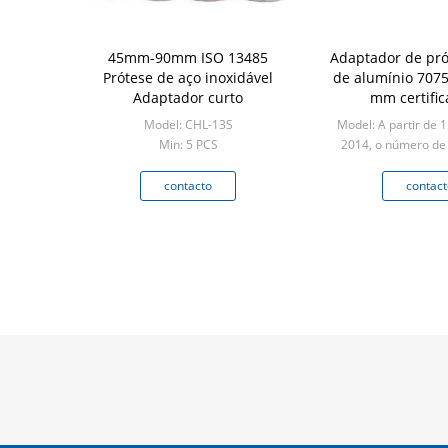
45mm-90mm ISO 13485
Adaptador de pró
Prótese de aço inoxidável
de alumínio 707
Adaptador curto
mm certific
Model: CHL-13S
Model: A partir de 1
Min: 5 PCS
2014, o número de
CO2 deve ser especif
I.
contacto
contact
Min: 10 