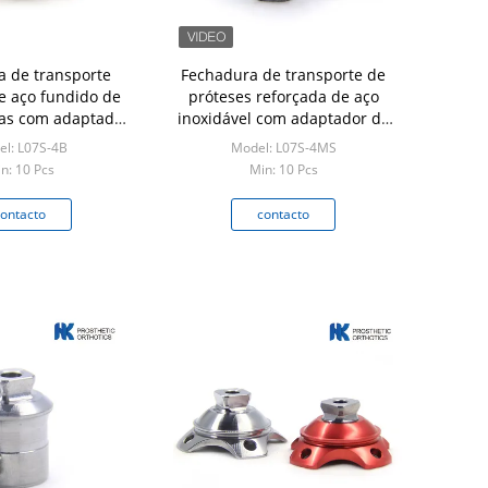
 de transporte
Fechadura de transporte de
de aço fundido de
próteses reforçada de aço
as com adaptador
inoxidável com adaptador de
 e alfinete curto
pirâmide para uso abaixo do
l: L07S-4B
Model: L07S-4MS
joelho
n: 10 Pcs
Min: 10 Pcs
ontacto
contacto