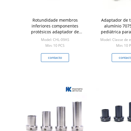
Rotundidade membros
Adaptador de 
inferiores componentes
alumínio 7075
protésicos adaptador de
pediátrica pa
tomada de próteses aço
inferio
Model: CHL-09AS
Model: Classe de 
inoxidável 17 - 4
Min: 10 PCS
Min: 10 
contacto
contact