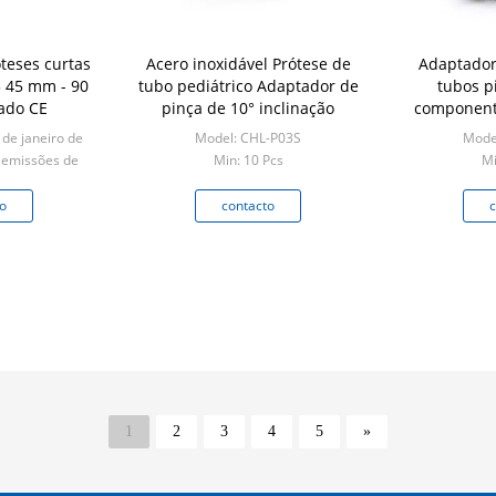
teses curtas
Acero inoxidável Prótese de
Adaptador
5 45 mm - 90
tubo pediátrico Adaptador de
tubos p
ado CE
pinça de 10° inclinação
componente
membros i
 de janeiro de
Model: CHL-P03S
Mode
 emissões de
Min: 10 Pcs
Mi
icado no anexo
o
contacto
c
PCS
1
2
3
4
5
»