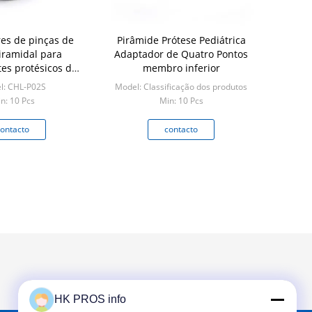
es de pinças de
Pirâmide Prótese Pediátrica
iramidal para
Adaptador de Quatro Pontos
s protésicos de
membro inferior
nferiores 90LBS
l: CHL-P02S
Model: Classificação dos produtos
n: 10 Pcs
Min: 10 Pcs
ontacto
contacto
HK PROS info