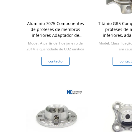
Alumínio 7075 Componentes
Titânio GR5 Com
de próteses de membros
próteses de
inferiores Adaptador de
inferiores, ad
cabeça dupla Piramidal
receptor de pirâ
Model: A partir de 1 de janeiro de
Model: Classificaçã
de próte
2014, a quantidade de CO2 emitida
em cau
deve ser igual ou superior a:
Min: 5 P
Min: 10 PCS
contacto
contact