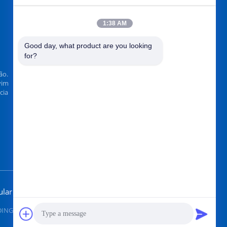
1:38 AM
ENCONTRAR-NOS NO
Good day, what product are you looking 
for?
ão.
vim
cia
Envie
ular
G LIMITED. All Rights Reserved.