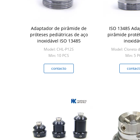
Adaptador de pirâmide de
ISO 13485 Ada
próteses pediátricas de aço
pirâmide protét
inoxidável ISO 13485
inoxidá
Model: CHL-P12S
Model: Cloreto d
Min: 10 PCS
Min: 5 P
contacto
contact