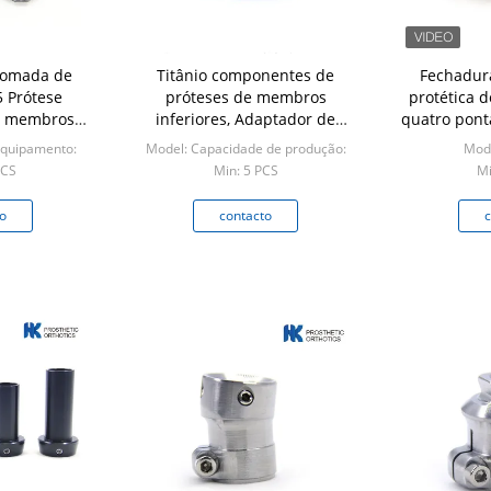
tomada de
Titânio componentes de
Fechadura
 Prótese
próteses de membros
protética 
ra membros
inferiores, Adaptador de
quatro pont
res
tomada de próteses de rosca
de pirâmide
equipamento:
Model: Capacidade de produção:
Mode
PCS
Min: 5 PCS
Mi
o
contacto
c