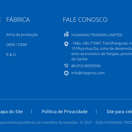
E
FÁBRICA
FALE CONOSCO
linha de produção
HUAKANG TRADING LIMITED
- Não, não.710#7, TianShanguoJi, n
OEM / ODM
151Rua Hua Da, zona de desenvol
ento económico de Yanjiao, provín
R & D
de Sanhe
86-010-56955594
info@chppros.com
apa do Site
Política de Privacidade
Site para cel
ponentes protéticos do membro fornecedor. © 2021 - 2026 HUAKANG TRADIN