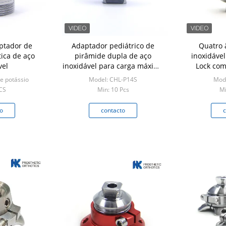
ptador de
Adaptador pediátrico de
Quatro 
ica de aço
pirâmide dupla de aço
inoxidável
vel
inoxidável para carga máxima
Lock com
45 kg 99 lbs
pirâmide p
e potássio
Model: CHL-P14S
Mode
CS
Min: 10 Pcs
Mi
o
contacto
c