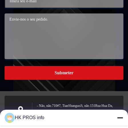
Submeter
- Não, não.710#7, TianShanguoJi, não.151Rua Hua Da,
zona de desenvolvimento económico de Yanjiao, província
Endereço
HK PROS info
de Sanhe