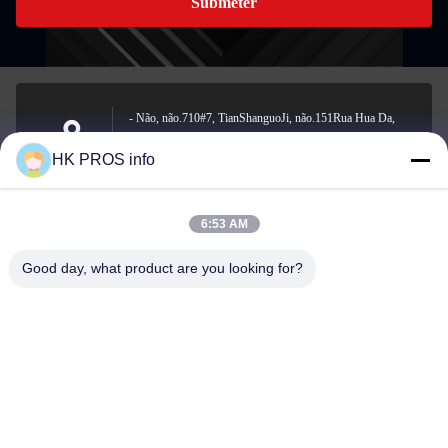
Submeter
- Não, não.710#7, TianShanguoJi, não.151Rua Hua Da,
zona de desenvolvimento económico de Yanjiao, província
Endereço
HK PROS info
de Sanhe
6:53 AM
info@chppros.com
Good day, what product are you looking for?
E-mail
0086-10-56955594
Telefone