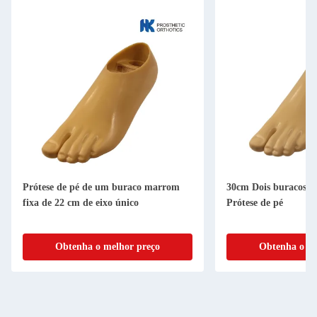
Prótese de pé de um buraco marrom
30cm Dois buracos fi
fixa de 22 cm de eixo único
Prótese de pé
Obtenha o melhor preço
Obtenha o me