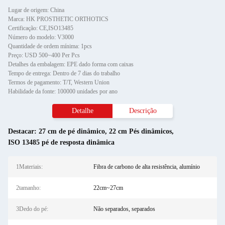
Lugar de origem: China
Marca: HK PROSTHETIC ORTHOTICS
Certificação: CE,ISO13485
Número do modelo: V3000
Quantidade de ordem mínima: 1pcs
Preço: USD 500~400 Per Pcs
Detalhes da embalagem: EPE dado forma com caixas
Tempo de entrega: Dentro de 7 dias do trabalho
Termos de pagamento: T/T, Western Union
Habilidade da fonte: 100000 unidades por ano
Detalhe
Descrição
Destacar:
27 cm de pé dinâmico
,
22 cm Pés dinâmicos
,
ISO 13485 pé de resposta dinâmica
1Materiais:
Fibra de carbono de alta resistência, alumínio
2tamanho:
22cm~27cm
3Dedo do pé:
Não separados, separados