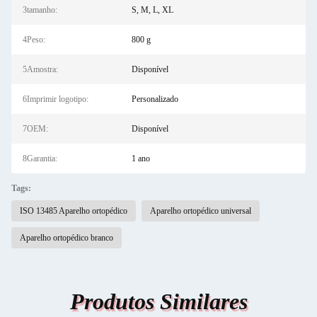
3tamanho:
S, M, L, XL
4Peso:
800 g
5Amostra:
Disponível
6Imprimir logotipo:
Personalizado
7OEM:
Disponível
8Garantia:
1 ano
Tags:
ISO 13485 Aparelho ortopédico
Aparelho ortopédico universal
Aparelho ortopédico branco
Produtos Similares