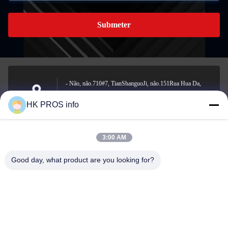
Submeter
- Não, não.710#7, TianShanguoJi, não.151Rua Hua Da,
zona de desenvolvimento económico de Yanjiao, província
Endereço
HK PROS info
de Sanhe
3:00 AM
info@chppros.com
Good day, what product are you looking for?
E-mail
0086-10-56955594
Telefone