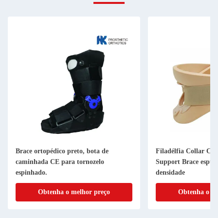
Brace ortopédico preto, bota de
Filadélfia Collar Cer
caminhada CE para tornozelo
Support Brace espum
espinhado.
densidade
Obtenha o melhor preço
Obtenha o me