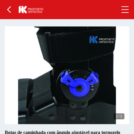
2
/
3
Botas de caminhada com ângulo ajustável para tornozelo