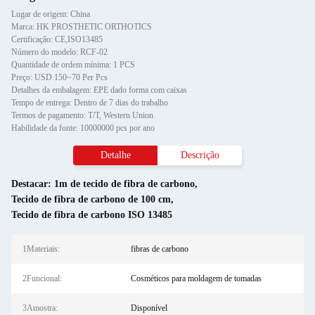
Lugar de origem: China
Marca: HK PROSTHETIC ORTHOTICS
Certificação: CE,ISO13485
Número do modelo: RCF-02
Quantidade de ordem mínima: 1 PCS
Preço: USD 150~70 Per Pcs
Detalhes da embalagem: EPE dado forma com caixas
Tempo de entrega: Dentro de 7 dias do trabalho
Termos de pagamento: T/T, Western Union
Habilidade da fonte: 10000000 pcs por ano
Detalhe
Descrição
Destacar:
1m de tecido de fibra de carbono
,
Tecido de fibra de carbono de 100 cm
,
Tecido de fibra de carbono ISO 13485
1Materiais:
fibras de carbono
2Funcional:
Cosméticos para moldagem de tomadas
3Amostra:
Disponível