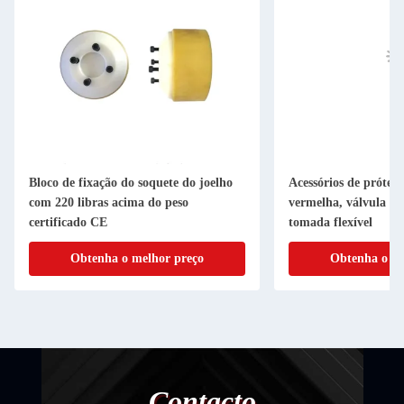
Bloco de fixação do soquete do joelho
Acessórios de prótes
com 220 libras acima do peso
vermelha, válvula de
certificado CE
tomada flexível
Obtenha o melhor preço
Obtenha o me
Contacto