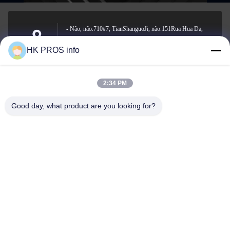
- Não, não.710#7, TianShanguoJi, não.151Rua Hua Da,
zona de desenvolvimento económico de Yanjiao, província
Endereço
HK PROS info
de Sanhe
2:34 PM
info@chppros.com
Good day, what product are you looking for?
E-mail
0086-10-56955594
Telefone