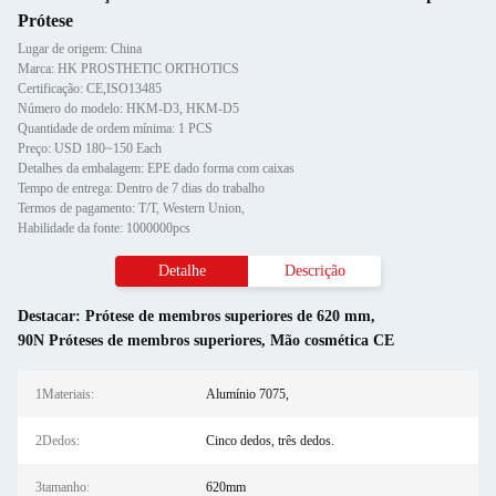
Prótese
Lugar de origem: China
Marca: HK PROSTHETIC ORTHOTICS
Certificação: CE,ISO13485
Número do modelo: HKM-D3, HKM-D5
Quantidade de ordem mínima: 1 PCS
Preço: USD 180~150 Each
Detalhes da embalagem: EPE dado forma com caixas
Tempo de entrega: Dentro de 7 dias do trabalho
Termos de pagamento: T/T, Western Union,
Habilidade da fonte: 1000000pcs
Detalhe
Descrição
Destacar:
Prótese de membros superiores de 620 mm
,
90N Próteses de membros superiores
,
Mão cosmética CE
1Materiais:
Alumínio 7075,
2Dedos:
Cinco dedos, três dedos.
3tamanho:
620mm