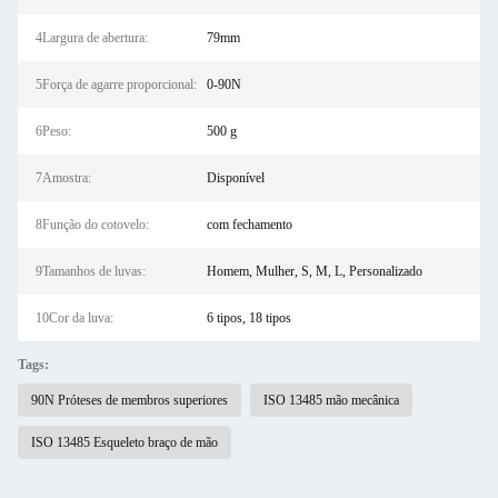
4Largura de abertura:
79mm
5Força de agarre proporcional:
0-90N
6Peso:
500 g
7Amostra:
Disponível
8Função do cotovelo:
com fechamento
9Tamanhos de luvas:
Homem, Mulher, S, M, L, Personalizado
10Cor da luva:
6 tipos, 18 tipos
Tags:
90N Próteses de membros superiores
ISO 13485 mão mecânica
ISO 13485 Esqueleto braço de mão