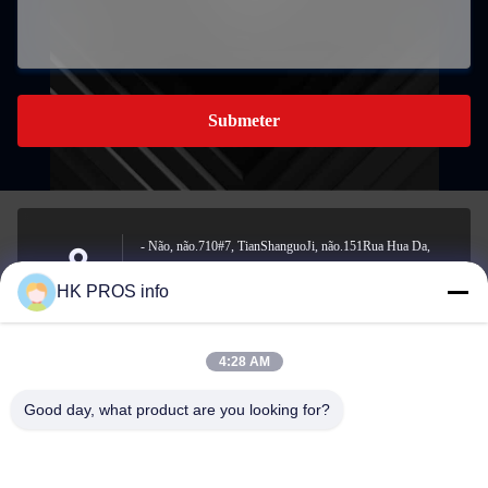
Submeter
- Não, não.710#7, TianShanguoJi, não.151Rua Hua Da,
zona de desenvolvimento económico de Yanjiao, província
Endereço
HK PROS info
de Sanhe
4:28 AM
info@chppros.com
Good day, what product are you looking for?
E-mail