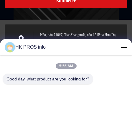
Submeter
- Não, não.710#7, TianShanguoJi, não.151Rua Hua Da,
zona de desenvolvimento económico de Yanjiao, província
Endereço
HK PROS info
de Sanhe
5:56 AM
info@chppros.com
Good day, what product are you looking for?
E-mail
0086-10-56955594
Telefone