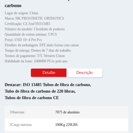
carbono
Lugar de origem: China
Marca: HK PROSTHETIC ORTHOTICS
Certificação: CE And ISO13485
Número do modelo: Cloridrato de potássio
Quantidade de ordem mínima: 5 PCS
Preço: USD 10~4 Per Pcs
Detalhes da embalagem: EPE dado forma com caixas
Tempo de entrega: Dentro de 7 dias do trabalho
Termos de pagamento: T/T, Western Union
Habilidade da fonte: 1000000 PCes pelo ano
Detalhe
Descrição
Destacar:
ISO 13485 Tubos de fibra de carbono
,
Tubo de fibra de carbono de 220 libras
,
Tubos de fibra de carbono CE
1Materiais:
7075 de alumínio
2Carga máxima:
100Kg 220LBS