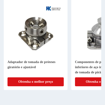
Adaptador de tomada de próteses
Componentes de pró
giratório e ajustável
inferiores de aço ino
de tomada de pirâmi
Obtenha o melhor preço
Obtenha o me