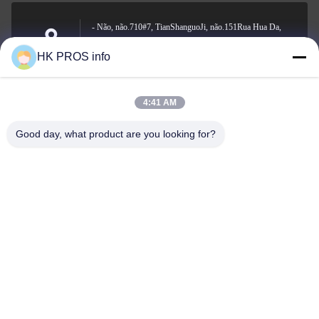
- Não, não.710#7, TianShanguoJi, não.151Rua Hua Da,
zona de desenvolvimento económico de Yanjiao, província
Endereço
HK PROS info
de Sanhe
4:41 AM
info@chppros.com
Good day, what product are you looking for?
E-mail
0086-10-56955594
Telefone
HUAKANG TRADING LIMITED