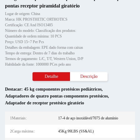
pontas receptor piramidal giratório
Lugar de origem: China
Marca: HK PROSTHETIC ORTHOTICS
Certificação: CE And ISO13485
Número do modelo: Classificação dos produtos:
Quantidade de ordem mínima: 10 PCS
Preço: USD 15~7 Per Pcs
Detalhes da embalagem: EPE dado forma com caixas
Tempo de entrega: Dentro de 7 dias do trabalho
Termos de pagamento: L/C, T/T, Western Union, D/P
Habilidade da fonte: 1000000 PCes pelo ano
Detalhe
Descrição
Destacar:
45 kg componentes protésicos pediátricos
,
Adaptadores de quatro pontas componentes protésicos
,
Adaptador de receptor protésico giratório
1Materiais:
17-4 de aço inoxidável/7075 de alumínio
2Carga máxima::
45Kg 99LBS (SS&AL)