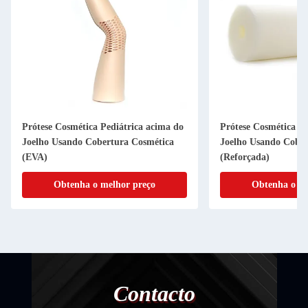
Prótese Cosmética Pediátrica acima do
Prótese Cosmética Pe
Joelho Usando Cobertura Cosmética
Joelho Usando Cobe
(EVA)
(Reforçada)
Obtenha o melhor preço
Obtenha o me
Contacto